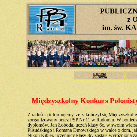
PUBLICZN
z 
im. św. 
STRONA
GŁÓWNA
Międzyszkolny Konkurs Polonist
Z radością informujemy, że zakończył się Międzyszkol
zorganizowany przez PSP Nr 11 w Radomiu. W poniedział
dyplomów. Jan Łoboda, uczeń klasy 6c, w swoim wierszu
Piłsudskiego i Romana Dmowskiego w walce o dom, jakim 
Nikoli Kibler, uczennicy klasy 8c, została wyróżniona z