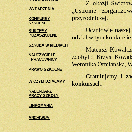
Z okazji Świato
WYDARZENIA
„Ustronie” zorganizow
przyrodniczej.
KONKURSY
SZKOLNE
Uczniowie naszej 
SUKCESY
POZASZKOLNE
udział w tym konkursie
SZKOŁA W MEDIACH
Mateusz Kowalczy
NAUCZYCIELE
zdobyli: Krzyś Kowal
I PRACOWNICY
Weronika Ormiańska, W
PRAWO SZKOLNE
Gratulujemy i z
W CZYM DZIAŁAMY
konkursach.
KALENDARZ
PRACY SZKOŁY
LINKOMANIA
ARCHIWUM