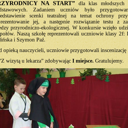
RZYRODNICY NA START”
dla klas młodszych 
dstawowych. Zadaniem uczniów było przygotowan
zedstawienie scenki teatralnej na temat ochrony przy
prezentowanie jej, a następnie rozwiązanie testu z za
edzy przyrodniczo-ekologicznej. W konkursie wzięło udzi
społów. Naszą szkołę reprezentowali uczniowie klasy 2f: 
lińska i Szymon Paź.
 opieką nauczycieli, uczniowie przygotowali inscenizację
.”Z wizytą u lekarza” zdobywając
I miejsce.
Gratulujemy.