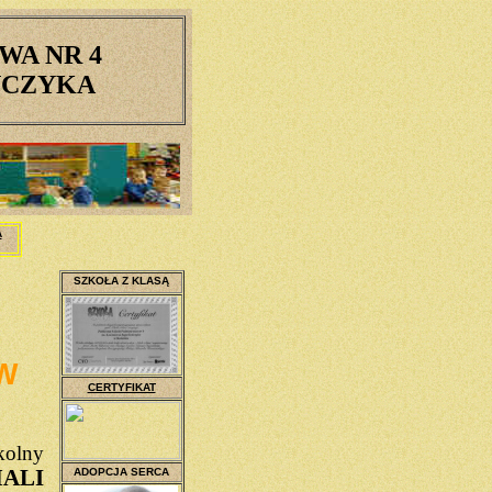
WA NR 4
OŃCZYKA
A
SZKOŁA Z KLASĄ
W
CERTYFIKAT
kolny
ALI
ADOPCJA SERCA