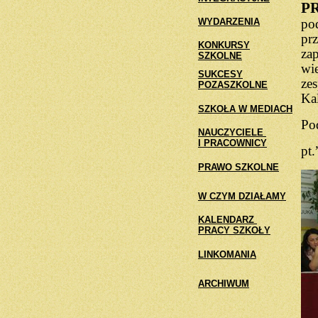
P
WYDARZENIA
po
pr
KONKURSY
za
SZKOLNE
wi
SUKCESY
ze
POZASZKOLNE
Ka
SZKOŁA W MEDIACH
Pod
NAUCZYCIELE
I PRACOWNICY
pt
PRAWO SZKOLNE
W CZYM DZIAŁAMY
KALENDARZ
PRACY SZKOŁY
LINKOMANIA
ARCHIWUM