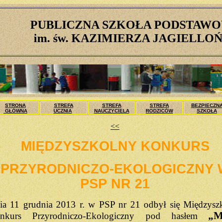
PUBLICZNA SZKOŁA PODSTAWO
im. św. KAZIMIERZA JAGIELL
STRONA
STREFA
STREFA
STREFA
BEZPIECZN
GŁÓWNA
UCZNIA
NAUCZYCIELA
RODZICÓW
SZKOŁA
<<
MIĘDZYSZKOLNY KONKURS
PRZYRODNICZO-EKOLOGICZNY 
PSP NR 21
ia 11 grudnia 2013 r. w PSP nr 21 odbył się Międzysz
„M
nkurs Przyrodniczo-Ekologiczny pod hasłem