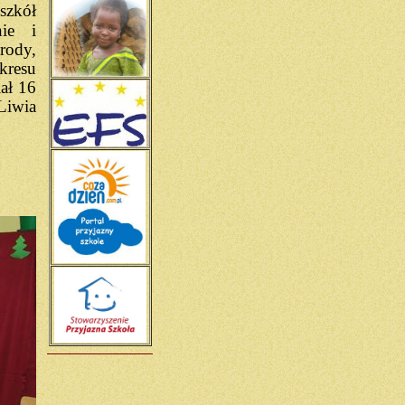
szkół
ie i
rody,
kresu
ał 16
Liwia