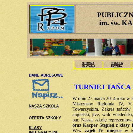
PUBLICZN
im. św. 
STRONA
STREFA
GŁÓWNA
UCZNIA
DANE ADRESOWE
TURNIEJ TAŃC
W dniu 27 marca 2014 roku w PS
Mistrzostw Radomia IV, V
NASZA SZKOŁA
Towarzyskim. Zakres tańców 
angielski, jive, walc wiedeńsk
OFERTA SZKOŁY
par. Naszą szkolę reprezentow
oraz Kacper Stępień z klasy
KLASY
W/w
zajęli IV miejsce
w kat
INTEGRACYJNE