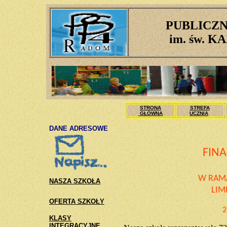
PUBLICZN
im. św. 
STRONA
STREFA
GŁÓWNA
UCZNIA
DANE ADRESOWE
FINA
W RAMA
NASZA SZKOŁA
LIM
OFERTA SZKOŁY
2
KLASY
INTEGRACYJNE