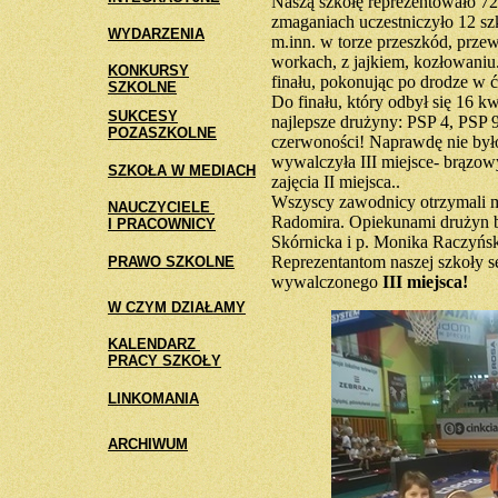
Naszą szkołę reprezentowało 72
zmaganiach uczestniczyło 12 sz
WYDARZENIA
m.inn. w torze przeszkód, prze
workach, z jajkiem, kozłowani
KONKURSY
finału, pokonując po drodze w ćw
SZKOLNE
Do finału, który odbył się 16 kw
SUKCESY
najlepsze drużyny: PSP 4, PSP 
POZASZKOLNE
czerwoności! Naprawdę nie było
wywalczyła III miejsce- brązow
SZKOŁA W MEDIACH
zajęcia II miejsca..
Wszyscy zawodnicy otrzymali m
NAUCZYCIELE
Radomira. Opiekunami drużyn by
I PRACOWNICY
Skórnicka i p. Monika Raczyńs
Reprezentantom naszej szkoły s
PRAWO SZKOLNE
wywalczonego
III miejsca!
W CZYM DZIAŁAMY
KALENDARZ
PRACY SZKOŁY
LINKOMANIA
ARCHIWUM